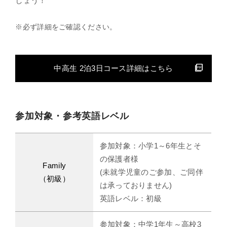
しょう！
※必ず詳細をご確認ください。
中高生 2泊3日コース詳細はこちら
参加対象・参考英語レベル
参加対象：小学1～6年生とそ
の保護者様
Family
(未就学児童のご参加、ご同伴
（初級）
は承っておりません)
英語レベル：初級
参加対象：中学1年生～高校3